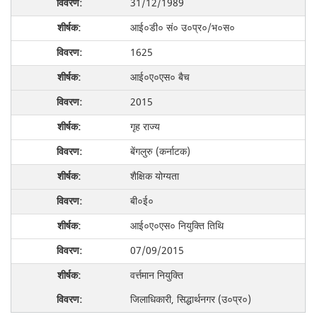
31/12/1989
आई०डी० सं० उ०प्र०/भ०स०
1625
आई०ए०एस० बैच
2015
गृह राज्य
बेंगलुरु (कर्नाटक)
शैक्षिक योग्यता
बी०ई०
आई०ए०एस० नियुक्ति तिथि
07/09/2015
वर्त्तमान नियुक्ति
जिलाधिकारी, सिद्धार्थनगर (उ०प्र०)