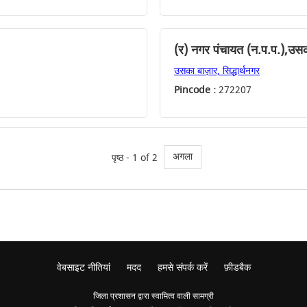
(र) नगर पंचायत (न.प.प.),उस
उसका बाज़ार, सिद्धार्थनगर
Pincode :
272207
अगला
पृष्ठ - 1 of 2
वेबसाइट नीतियां
मदद
हमसे संपर्क करें
फ़ीडबैक
जिला प्रशासन द्वारा स्वामित्व वाली सामग्री