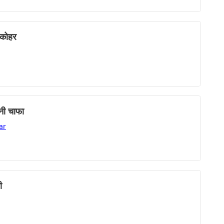
्कोहर
नी चाफा
ar
ी