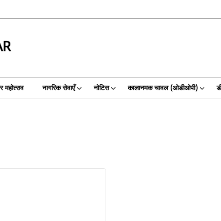
AR
गर महोत्सव
नागरिक सेवाएँ
नोटिस
कालानमक चावल (ओडीओपी)
ड