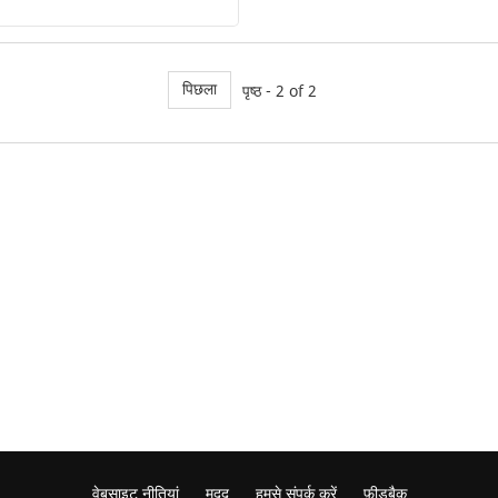
पिछला
पृष्ठ - 2 of 2
वेबसाइट नीतियां
मदद
हमसे संपर्क करें
फ़ीडबैक